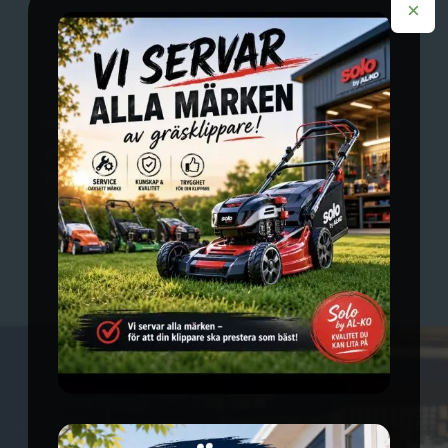
×
Övrigt
Vi hjälper gärna till med projektering samt noggrann
genomgång och analys av befintliga elanläggningar
för att säkerställa funktion, säkerhet och
effektivitet.