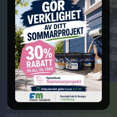
Redo att komma igång?
Vi finns här för att hjälpa dig vidare
KONTAKTA OSS
FM Färg & Maskin
erbjuder Nordsjöfärg,
trädgårdsmaskiner, uthyrning, verkstad och däckhotell. Allt