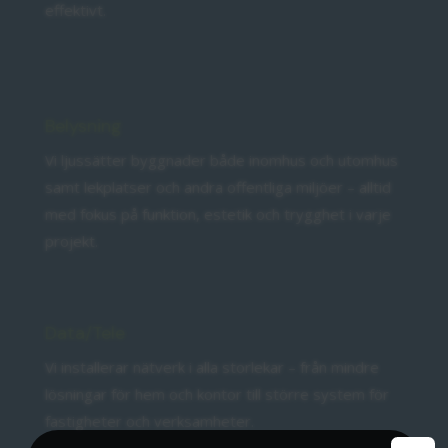
effektivt.
Belysning
Vi ljussätter byggnader både inomhus och utomhus
samt lekplatser och andra offentliga miljöer – alltid
med fokus på funktion, estetik och trygghet i varje
projekt.
Data/Tele
Vi installerar nätverk i alla storlekar – från mindre
lösningar för hem och kontor till större system för
fastigheter och verksamheter.