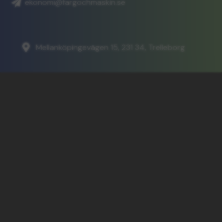

ekonomi@fargochmaskin.se

Mellanköpingevägen 15, 231 34, Trelleborg