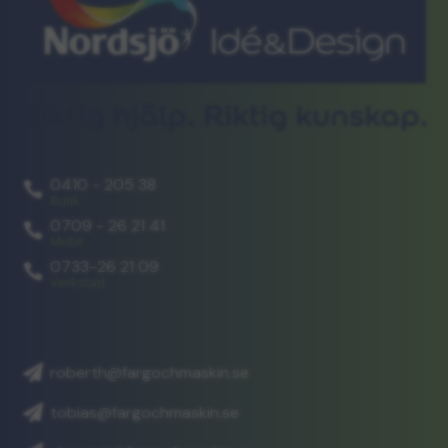
0410 - 205 38

Butik
0709 - 26 21 41

Mobil
0733-26 21 09

Verkstad

roberth@fargochmaskin.se

tobias@fargochmaskin.se