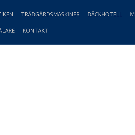
IKEN
TRÄDGÅRDSMASKINER
DÄCKHOTELL
M
ÅLARE
KONTAKT