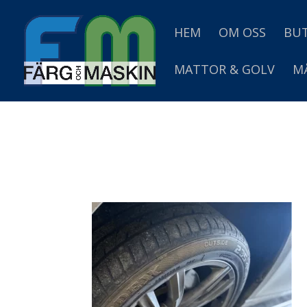
HEM
OM OSS
BUT
MATTOR & GOLV
M
dack